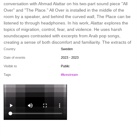
conversation with Ahmad Alattar on his two-part sound piece "All
Over" and "The Place." All Over is installed in the middle of the
room by a speaker, and behind the curved wall, The Place can be
listened to through headphones. In his work, Alattar explores the
topics of migration, control, fear, and violence. He uses harsh
soundscapes contrasted with excerpts from Arab pop songs,
creating a sense of both discomfort and familiarity. The extracts of
the pop songs are used repetitively. They can be interpreted as a
Country
Sweden
gateway to escapism or as a mimic of populist, fascist mantras.
Date of events
2023 - 2023
Visible to
Public
Tags
#livestream