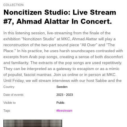
COLLECTION
Noncitizen Studio: Live Stream
#7, Ahmad Alattar In Concert.
In this listening session, live-streaming from the finale of the
exhibition “Noncitizen Studio” at MKC, Ahmad Alattar will play a
reconstruction of the two-part sound piece “All Over” and “The
Place.” In his practice, he uses harsh soundscapes contrasted with
excerpts from Arab pop songs, creating a sense of both discomfort
and familiarity. The extracts of the pop songs are used repetitively.
They can be interpreted as a gateway to escapism or as a mimic
of populist, fascist mantras. Join us online or in person at MKC.
Until Friday, we will stream interviews with our host Sabbe and the
exhibitors. The interviews are directly from the exhibition at MKC
Country
Sweden
and will be streamed every evening at 6 PM. Tuesday: Sandi
Date of events
2023 - 2023
Shadood Wednesday: Darun Thursday: Ahmad Alattar I denna
Visible to
Public
lyssningssession, livestreamad från finissagen av Noncitizen
Studio på MKC, kommer Ahmad Alattar att spela en rekonstruktion
Tags
#livestream
av det tvådelade ljudverket ”All Over” och ”The Place”. I sitt arbete
utforskar Alattar ämnena migration, kontroll, rädsla och våld. Han