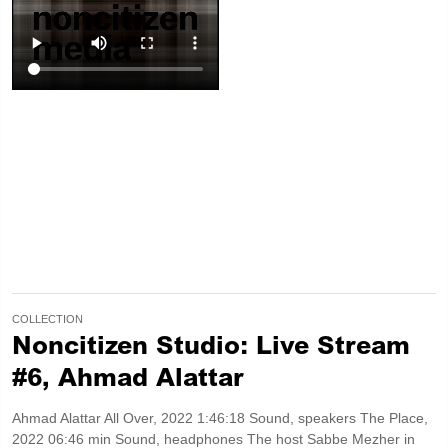
använder hårda ljudlandskap vilka kontrasteras med utdrag ur
arabiska poplåtar. Detta framkallar känslor av både obehag och
förtrogenhet. Utdragen av poplåtarna används upprepade gånger
och kan därmed tolkas som en inbjudan till eskapism eller som en
mimik av populistiska, fascistiska mantran. Joina oss online eller
personligen på MKC. Fram till fredagen kommer vi streama
intervjuer med vår programledare Sabbe och utställarna.
Intervjuerna är direkt från MKC och kommer att sändas varje kväll
kl.18.
COLLECTION
Noncitizen Studio: Live Stream
#6, Ahmad Alattar
Ahmad Alattar All Over, 2022 1:46:18 Sound, speakers The Place,
2022 06:46 min Sound, headphones The host Sabbe Mezher in