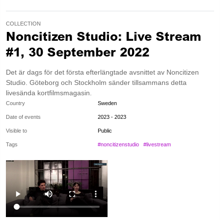
COLLECTION
Noncitizen Studio: Live Stream
#1, 30 September 2022
Det är dags för det första efterlängtade avsnittet av Noncitizen
Studio. Göteborg och Stockholm sänder tillsammans detta
livesända kortfilmsmagasin.
Country
Sweden
Date of events
2023 - 2023
Visible to
Public
Tags
#noncitizenstudio
#livestream